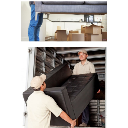
NEUMÖBELTRANSPORT
SONDERFAHRTEN
SERVICE & KONTAKT
UMZUGSBESICHTIGUNG
UMZUGSLISTE &
PREISANFRAGE
HÄUFIGE FRAGEN (FAQ)
UNTERNEHMEN
UMWELTPARTNERSCHAFT
HAFTUNGSBESTIMMUNGEN